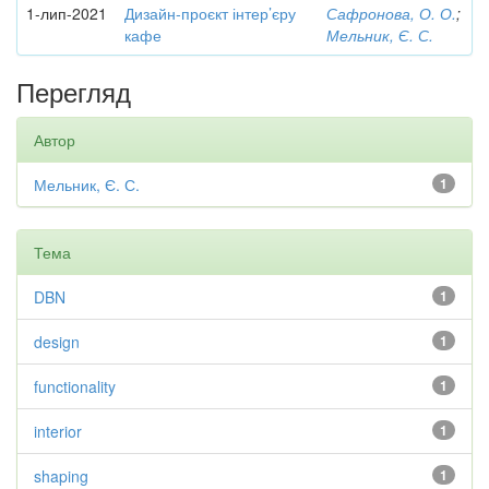
1-лип-2021
Дизайн-проєкт інтер’єру
Сафронова, О. О.
;
кафе
Мельник, Є. С.
Перегляд
Автор
Мельник, Є. С.
1
Тема
DBN
1
design
1
functionality
1
interior
1
shaping
1