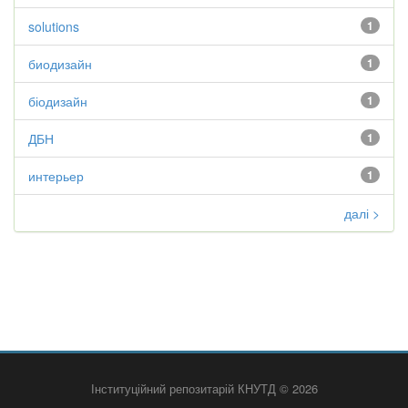
solutions
1
биодизайн
1
біодизайн
1
ДБН
1
интерьер
1
далі >
Інституційний репозитарій КНУТД © 2026