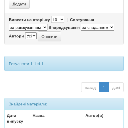
Вивести на сторінку
|
Сортування
Впорядкування
Автори
Результати 1-1 зі 1.
назад
1
далі
Знайдені матеріали:
Дата
Назва
Автор(и)
випуску