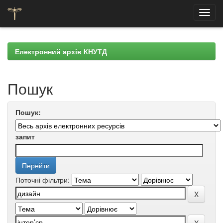
Skip
navigation
Електронний архів КНУТД
Пошук
Пошук:
запит
Поточні фільтри: