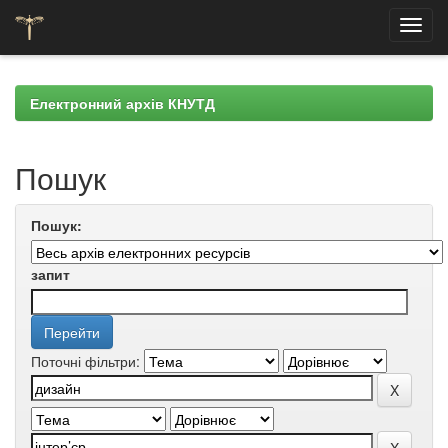
Skip
navigation
Електронний архів КНУТД
Пошук
Пошук:
запит
Поточні фільтри: