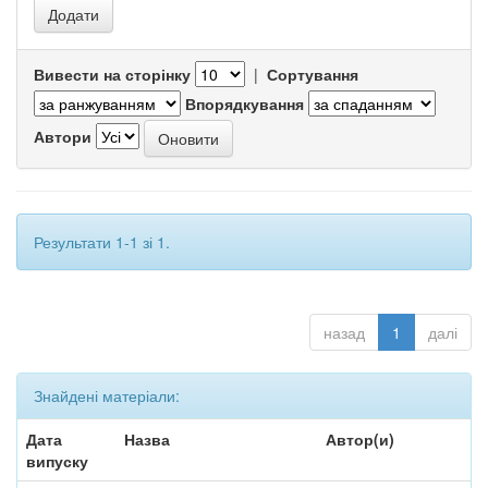
Вивести на сторінку
|
Сортування
Впорядкування
Автори
Результати 1-1 зі 1.
назад
1
далі
Знайдені матеріали:
Дата
Назва
Автор(и)
випуску