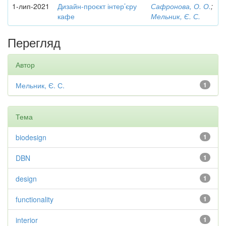
1-лип-2021
Дизайн-проєкт інтер’єру
Сафронова, О. О.
;
кафе
Мельник, Є. С.
Перегляд
Автор
Мельник, Є. С.
1
Тема
biodesign
1
DBN
1
design
1
functionality
1
interior
1