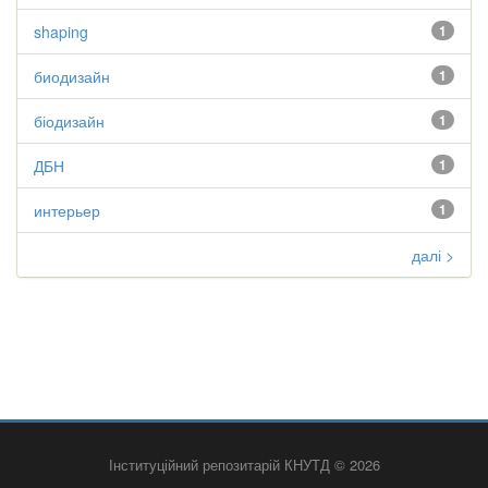
shaping
1
биодизайн
1
біодизайн
1
ДБН
1
интерьер
1
далі >
Інституційний репозитарій КНУТД © 2026