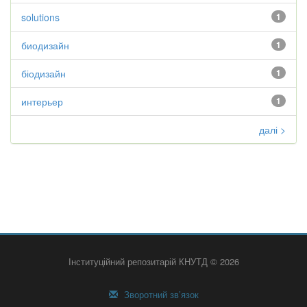
solutions
1
биодизайн
1
біодизайн
1
интерьер
1
далі >
Інституційний репозитарій КНУТД © 2026
Зворотний зв’язок