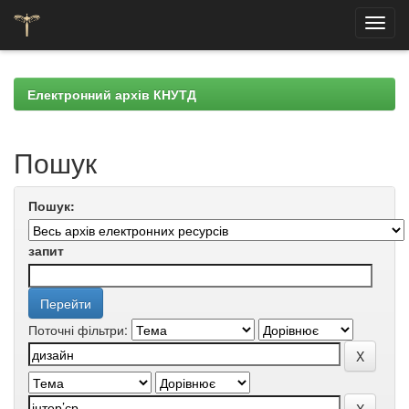
Skip
navigation
Електронний архів КНУТД
Пошук
Пошук:
запит
Поточні фільтри: