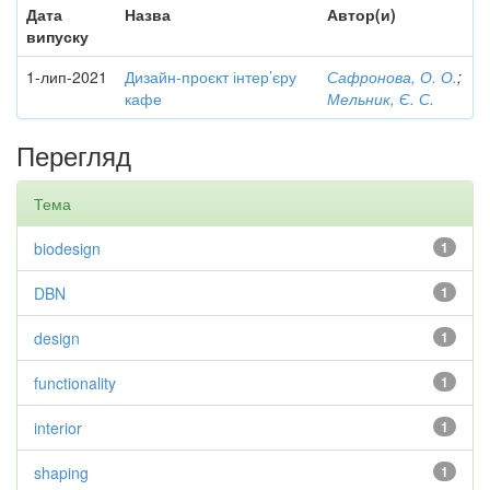
Дата
Назва
Автор(и)
випуску
1-лип-2021
Дизайн-проєкт інтер’єру
Сафронова, О. О.
;
кафе
Мельник, Є. С.
Перегляд
Тема
biodesign
1
DBN
1
design
1
functionality
1
interior
1
shaping
1