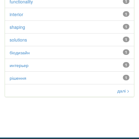
functionality
1
interior
1
shaping
1
solutions
1
біодизайн
1
интерьер
1
рішення
1
далі >