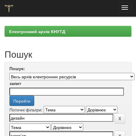
Skip
navigation
Електронний архів КНУТД
Пошук
Пошук:
запит
Поточні фільтри: