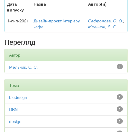
Дата
Назва
Автор(и)
випуску
1-лип-2021
Дизайн-проєкт інтер’єру
Сафронова, О. О.
;
кафе
Мельник, Є. С.
Перегляд
Автор
Мельник, Є. С.
1
Тема
biodesign
1
DBN
1
design
1