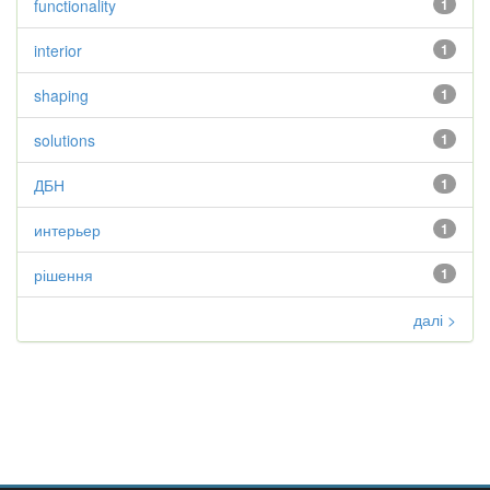
functionality
1
interior
1
shaping
1
solutions
1
ДБН
1
интерьер
1
рішення
1
далі >