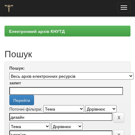
Skip
navigation
Електронний архів КНУТД
Пошук
Пошук:
запит
Поточні фільтри: