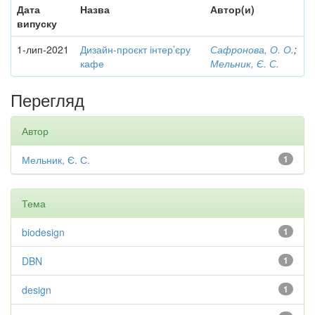
Дата
Назва
Автор(и)
випуску
1-лип-2021
Дизайн-проєкт інтер’єру
Сафронова, О. О.
;
кафе
Мельник, Є. С.
Перегляд
Автор
Мельник, Є. С.
1
Тема
biodesign
1
DBN
1
design
1