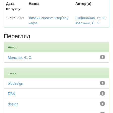
Дата
Назва
Автор(и)
випуску
1-лип-2021
Дизайн-проєкт інтер’єру
Сафронова, О. О.
;
кафе
Мельник, Є. С.
Перегляд
Автор
Мельник, Є. С.
1
Тема
biodesign
1
DBN
1
design
1