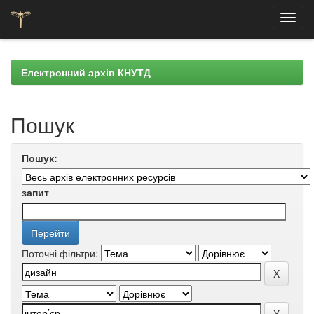
Skip
navigation
Електронний архів КНУТД
Пошук
Пошук:
запит
Поточні фільтри: