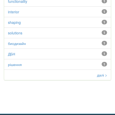
functionality
1
interior
1
shaping
1
solutions
1
биодизайн
1
ДБН
1
рішення
1
далі >