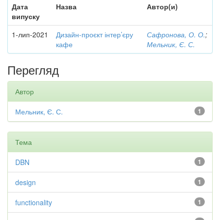
Дата
Назва
Автор(и)
випуску
1-лип-2021
Дизайн-проєкт інтер’єру
Сафронова, О. О.
;
кафе
Мельник, Є. С.
Перегляд
Автор
Мельник, Є. С.
1
Тема
DBN
1
design
1
functionality
1