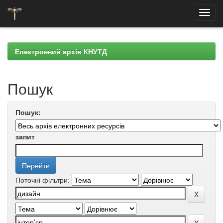
Skip
navigation
Електронний архів КНУТД
Пошук
Пошук:
запит
Поточні фільтри: