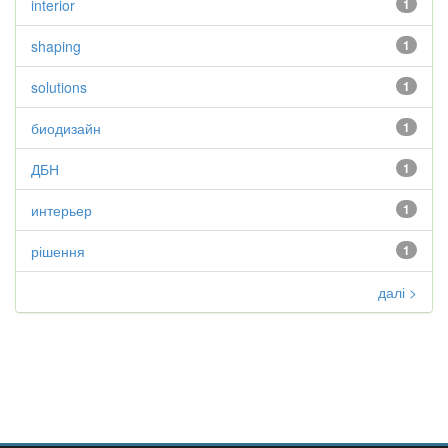
interior
1
shaping
1
solutions
1
биодизайн
1
ДБН
1
интерьер
1
рішення
1
далі >