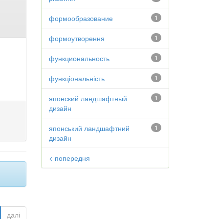
формообразование
1
формоутворення
1
функциональность
1
функціональність
1
японский ландшафтный
1
дизайн
японський ландшафтний
1
дизайн
< попередня
далі