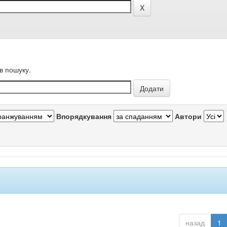
в пошуку.
Впорядкування
Автори
назад
1