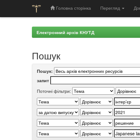
Головна сторінка
Перегляд
До
Skip
navigation
Електронний архів КНУТД
Пошук
Пошук:
запит
Поточні фільтри: