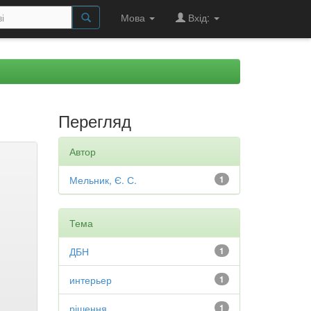
Мова
Вхід:
Перегляд
Автор
Мельник, Є. С.
1
Тема
ДБН
1
интерьер
1
рішення
1