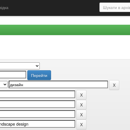
відка