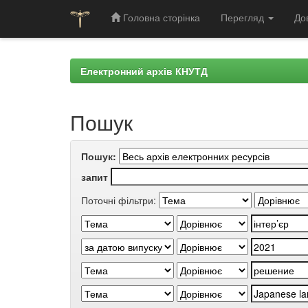
Головна сторінка
Перегляд
До
Skip
navigation
Електронний архів КНУТД
Пошук
Пошук:
запит
Поточні фільтри: