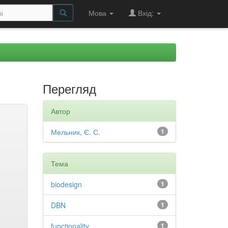
Мова
Вхід:
Перегляд
Автор
Мельник, Є. С.
1
Тема
biodesign
1
DBN
1
functionality
1