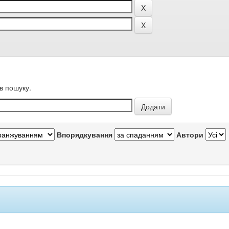
в пошуку.
Впорядкування
Автори