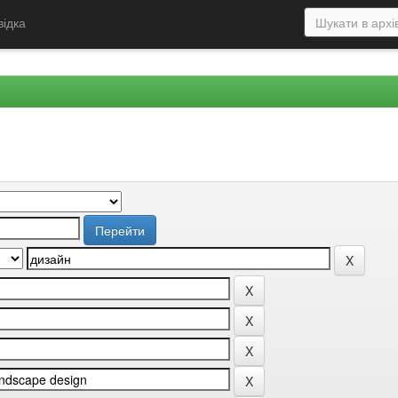
відка