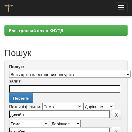
Skip
navigation
Електронний архів КНУТД
Пошук
Пошук:
запит
Поточні фільтри: