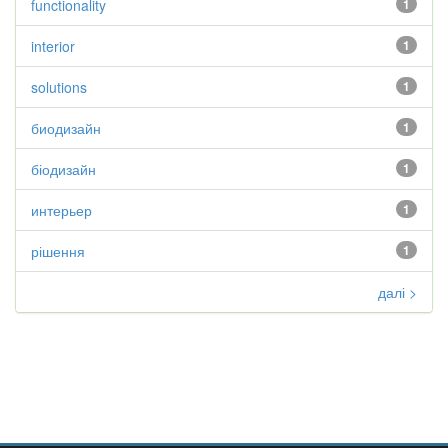
functionality
1
interior
1
solutions
1
биодизайн
1
біодизайн
1
интерьер
1
рішення
1
далі >