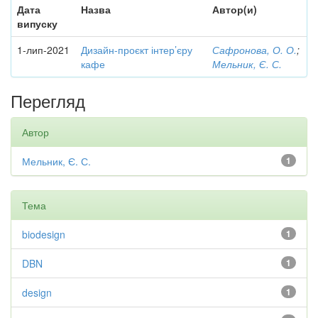
Дата
Назва
Автор(и)
випуску
1-лип-2021
Дизайн-проєкт інтер’єру
Сафронова, О. О.
;
кафе
Мельник, Є. С.
Перегляд
Автор
Мельник, Є. С.
1
Тема
biodesign
1
DBN
1
design
1