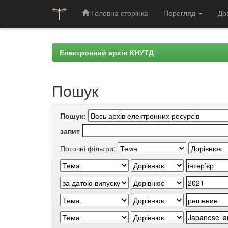
Головна сторінка
Перегляд
До
Skip
navigation
Електронний архів КНУТД
Пошук
Пошук:
запит
Поточні фільтри: