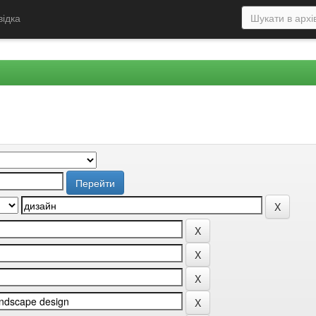
відка