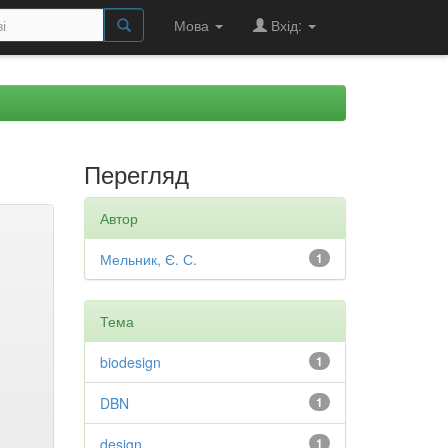
Мова
Вхід:
Перегляд
Автор
Мельник, Є. С.
1
Тема
biodesign
1
DBN
1
design
1