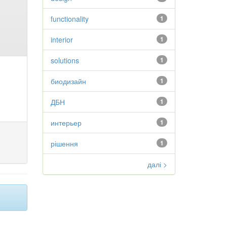
functionality
1
interior
1
solutions
1
биодизайн
1
ДБН
1
интерьер
1
рішення
1
далі >