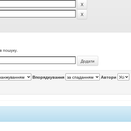
в пошуку.
Впорядкування
Автори