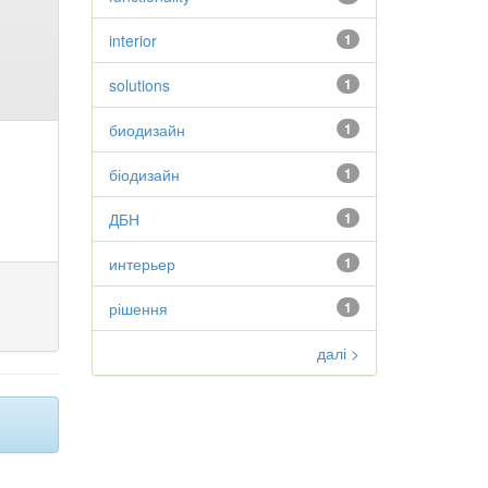
interior
1
solutions
1
биодизайн
1
біодизайн
1
ДБН
1
интерьер
1
рішення
1
далі >