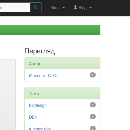
Мова
Вхід:
Перегляд
Автор
Мельник, Є. С.
1
Тема
biodesign
1
DBN
1
functionality
1