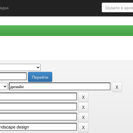
відка