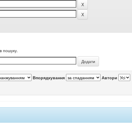
в пошуку.
Впорядкування
Автори