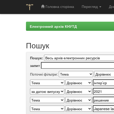
Головна сторінка
Перегляд
До
Skip
navigation
Електронний архів КНУТД
Пошук
Пошук:
запит
Поточні фільтри: