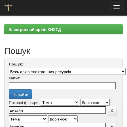
Skip
navigation
Електронний архів КНУТД
Пошук
Пошук:
запит
Поточні фільтри: