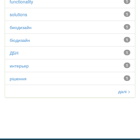
functionality
1
solutions
1
биодизайн
1
біодизайн
1
ДБН
1
интерьер
1
рішення
1
далі >