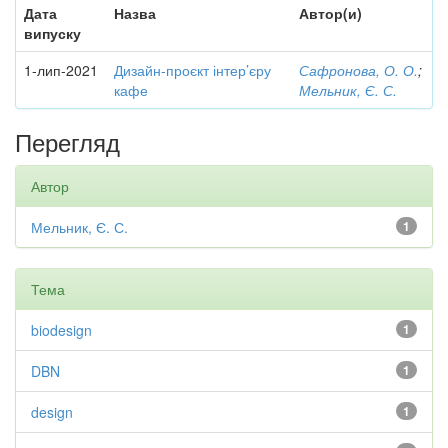
Дата
Назва
Автор(и)
випуску
1-лип-2021
Дизайн-проєкт інтер’єру
Сафронова, О. О.
;
кафе
Мельник, Є. С.
Перегляд
Автор
Мельник, Є. С.
1
Тема
biodesign
1
DBN
1
design
1