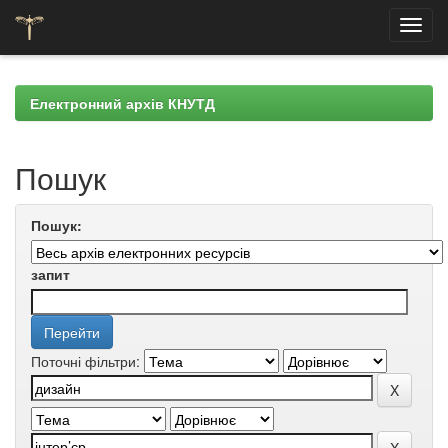
Skip
navigation
Електронний архів КНУТД
Пошук
Пошук:
запит
Поточні фільтри: