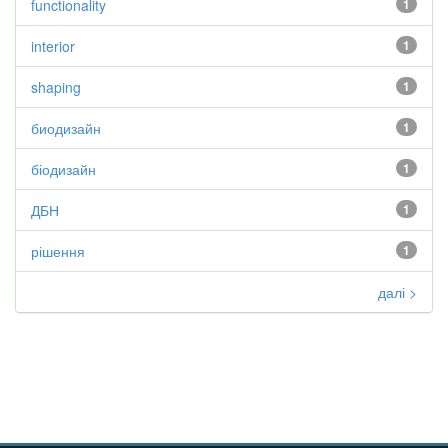
functionality
1
interior
1
shaping
1
биодизайн
1
біодизайн
1
ДБН
1
рішення
1
далі >