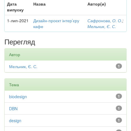
Дата
Назва
Автор(и)
випуску
1-лип-2021
Дизайн-проєкт інтер’єру
Сафронова, О. О.
;
кафе
Мельник, Є. С.
Перегляд
Автор
Мельник, Є. С.
1
Тема
biodesign
1
DBN
1
design
1