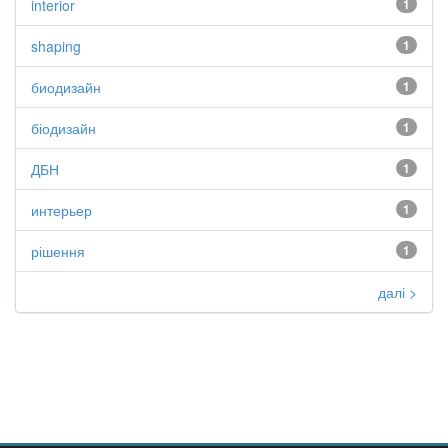
interior
1
shaping
1
биодизайн
1
біодизайн
1
ДБН
1
интерьер
1
рішення
1
далі >