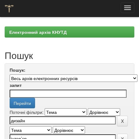
Skip
navigation
Електронний архів КНУТД
Пошук
Пошук:
запит
Поточні фільтри: