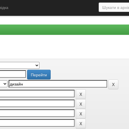
відка