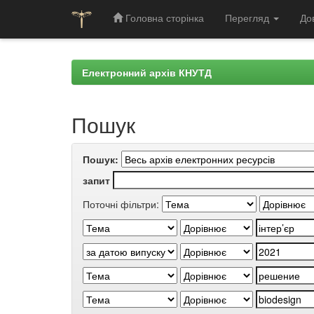
Головна сторінка
Перегляд
До
Skip
navigation
Електронний архів КНУТД
Пошук
Пошук:
запит
Поточні фільтри: