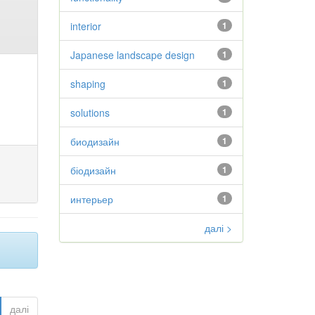
interior
1
Japanese landscape design
1
shaping
1
solutions
1
биодизайн
1
біодизайн
1
интерьер
1
далі >
далі