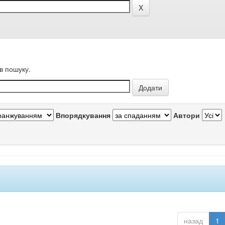
в пошуку.
Впорядкування
Автори
назад
1