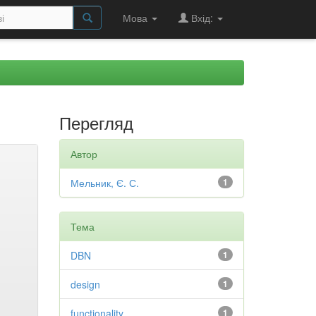
Мова
Вхід:
Перегляд
Автор
Мельник, Є. С.
1
Тема
DBN
1
design
1
functionality
1