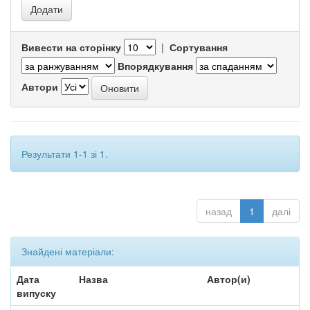
Вивести на сторінку
|
Сортування
Впорядкування
Автори
Результати 1-1 зі 1.
назад
1
далі
Знайдені матеріали:
Дата
Назва
Автор(и)
випуску