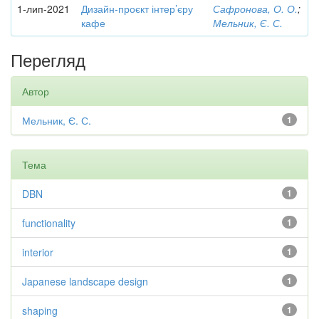
1-лип-2021
Дизайн-проєкт інтер’єру
Сафронова, О. О.
;
кафе
Мельник, Є. С.
Перегляд
Автор
Мельник, Є. С.
1
Тема
DBN
1
functionality
1
interior
1
Japanese landscape design
1
shaping
1