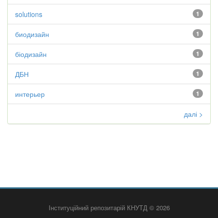
solutions
1
биодизайн
1
біодизайн
1
ДБН
1
интерьер
1
далі >
Інституційний репозитарій КНУТД © 2026