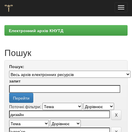
Skip
navigation
Електронний архів КНУТД
Пошук
Пошук:
запит
Поточні фільтри: