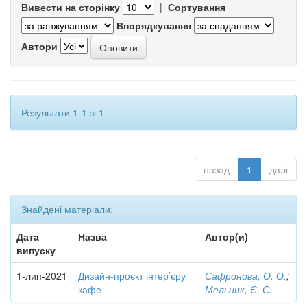
Вивести на сторінку
|
Сортування
Впорядкування
Автори
Результати 1-1 зі 1.
назад
1
далі
Знайдені матеріали:
Дата
Назва
Автор(и)
випуску
1-лип-2021
Дизайн-проєкт інтер’єру
Сафронова, О. О.
;
кафе
Мельник, Є. С.