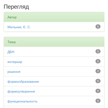
Перегляд
Автор
Мельник, Є. С.
1
Тема
ДБН
1
интерьер
1
рішення
1
формообразование
1
формоутворення
1
функциональность
1