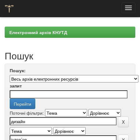
Skip
navigation
Електронний архів КНУТД
Пошук
Пошук:
запит
Поточні фільтри: