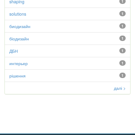
shaping
1
solutions
1
биодизайн
1
біодизайн
1
ДБН
1
интерьер
1
рішення
1
далі >