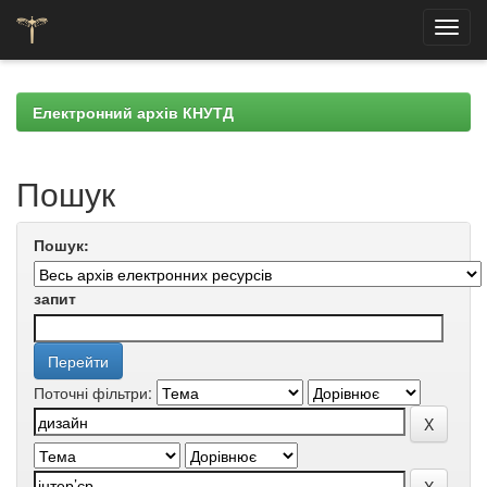
Skip
navigation
Електронний архів КНУТД
Пошук
Пошук:
запит
Поточні фільтри: