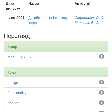
Дата
Назва
Автор(и)
випуску
1-лип-2021
Дизайн-проєкт інтер’єру
Сафронова, О. О.
;
кафе
Мельник, Є. С.
Перегляд
Автор
Мельник, Є. С.
1
Тема
design
1
functionality
1
interior
1