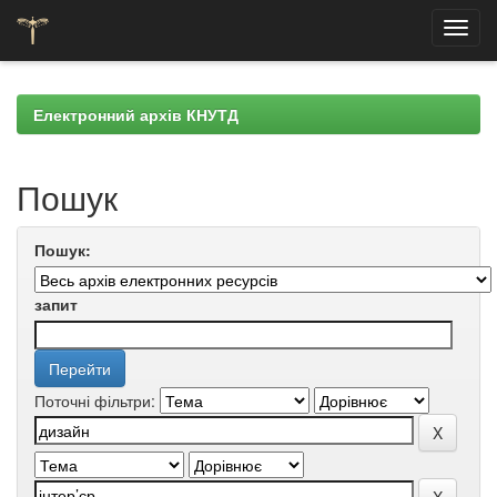
Skip
navigation
Електронний архів КНУТД
Пошук
Пошук:
запит
Поточні фільтри: