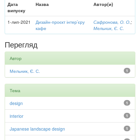
Дата
Назва
Автор(и)
випуску
1-лип-2021
Дизайн-проєкт інтер’єру
Сафронова, О. О.
;
кафе
Мельник, Є. С.
Перегляд
Автор
Мельник, Є. С.
1
Тема
design
1
interior
1
Japanese landscape design
1