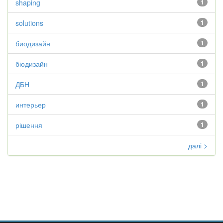
shaping
1
solutions
1
биодизайн
1
біодизайн
1
ДБН
1
интерьер
1
рішення
1
далі >