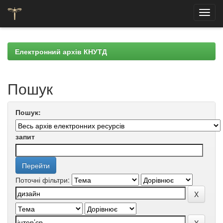
Skip
navigation
Електронний архів КНУТД
Пошук
Пошук:
запит
Поточні фільтри: