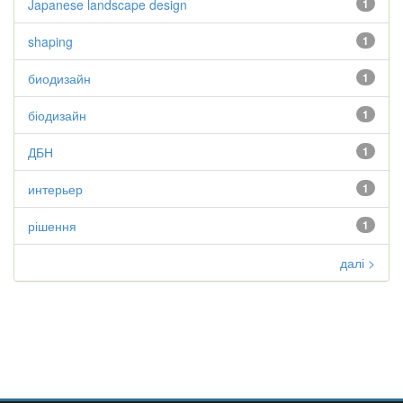
Japanese landscape design
1
shaping
1
биодизайн
1
біодизайн
1
ДБН
1
интерьер
1
рішення
1
далі >