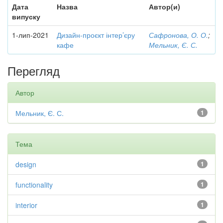
Дата
Назва
Автор(и)
випуску
1-лип-2021
Дизайн-проєкт інтер’єру
Сафронова, О. О.
;
кафе
Мельник, Є. С.
Перегляд
Автор
Мельник, Є. С.
1
Тема
design
1
functionality
1
interior
1