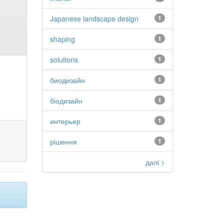
Japanese landscape design
1
shaping
1
solutions
1
биодизайн
1
біодизайн
1
интерьер
1
рішення
1
далі >