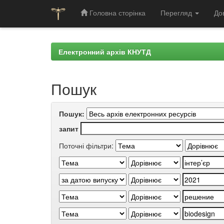
Головна сторінка
Перегляд
До
Skip
navigation
Електронний архів КНУТД
Пошук
Пошук:
запит
Поточні фільтри: