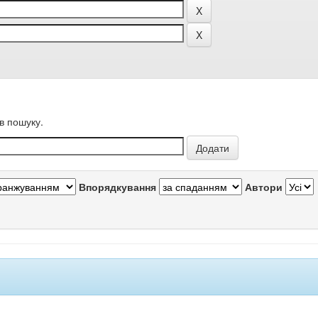
в пошуку.
Впорядкування
Автори