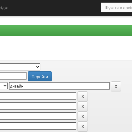
відка