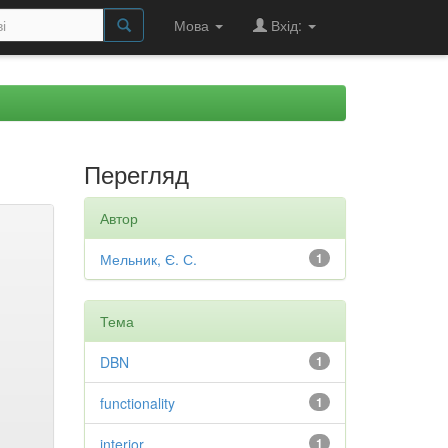
Мова
Вхід:
Перегляд
Автор
Мельник, Є. С.
1
Тема
DBN
1
functionality
1
interior
1