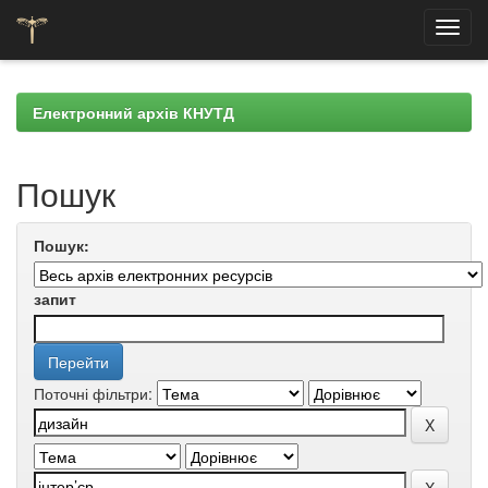
Skip
navigation
Електронний архів КНУТД
Пошук
Пошук:
запит
Поточні фільтри: