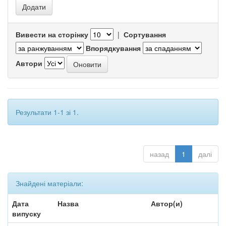
Вивести на сторінку
|
Сортування
Впорядкування
Автори
Результати 1-1 зі 1.
назад
1
далі
Знайдені матеріали:
Дата
Назва
Автор(и)
випуску