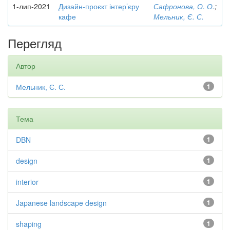
1-лип-2021
Дизайн-проєкт інтер’єру
Сафронова, О. О.
;
кафе
Мельник, Є. С.
Перегляд
Автор
Мельник, Є. С.
1
Тема
DBN
1
design
1
interior
1
Japanese landscape design
1
shaping
1