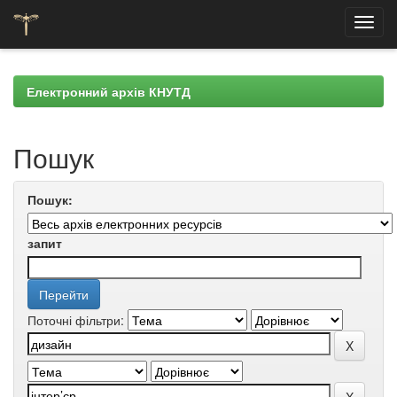
Skip
navigation
Електронний архів КНУТД
Пошук
Пошук:
запит
Поточні фільтри: