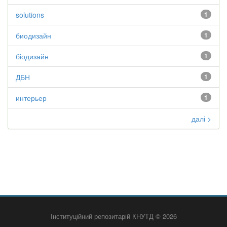
solutions
1
биодизайн
1
біодизайн
1
ДБН
1
интерьер
1
далі >
Інституційний репозитарій КНУТД © 2026