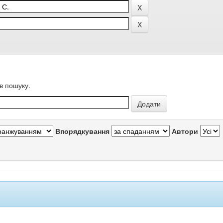
в пошуку.
Впорядкування
Автори