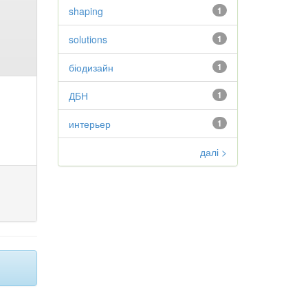
shaping
1
solutions
1
біодизайн
1
ДБН
1
интерьер
1
далі >