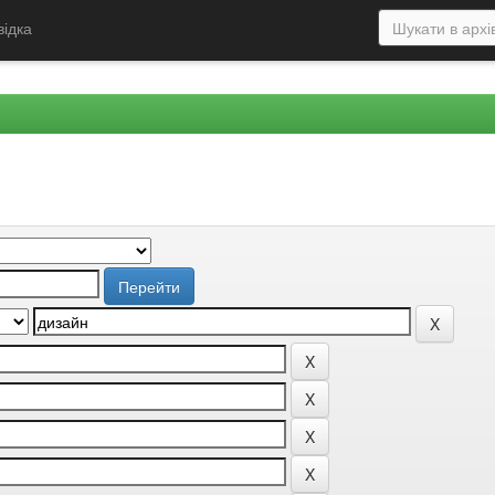
відка