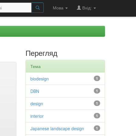
Мова
Вхід:
Перегляд
Тема
biodesign
1
DBN
1
design
1
interior
1
Japanese landscape design
1