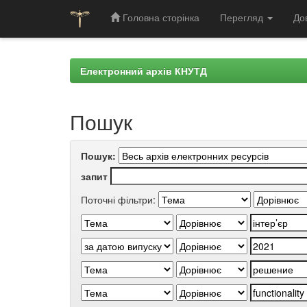
Головна сторінка
Перегляд
До
Skip
navigation
Електронний архів КНУТД
Пошук
Пошук:
запит
Поточні фільтри: