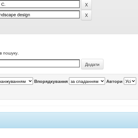
в пошуку.
Впорядкування
Автори