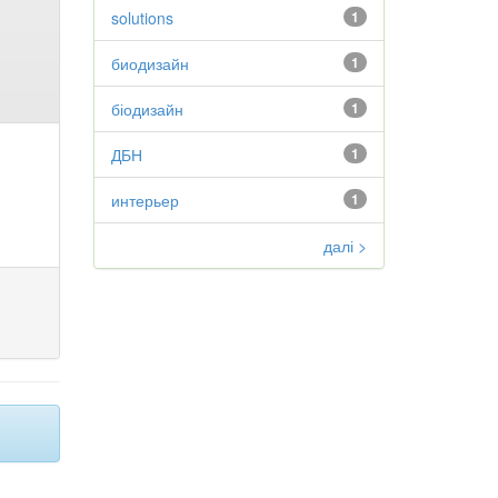
solutions
1
биодизайн
1
біодизайн
1
ДБН
1
интерьер
1
далі >