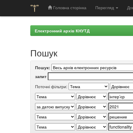
Головна сторінка
Перегляд
До
Skip
navigation
Електронний архів КНУТД
Пошук
Пошук:
запит
Поточні фільтри: