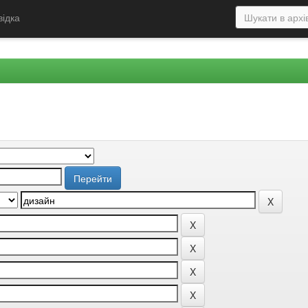
відка