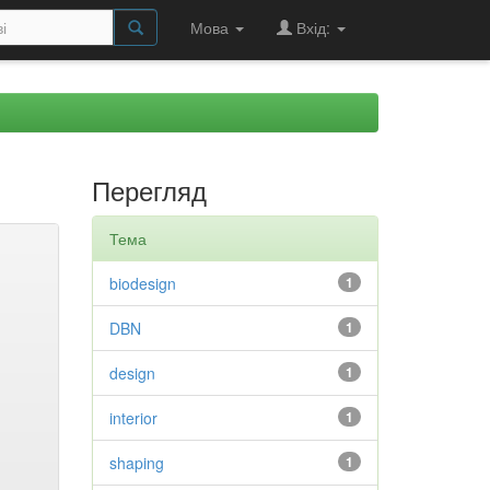
Мова
Вхід:
Перегляд
Тема
biodesign
1
DBN
1
design
1
interior
1
shaping
1