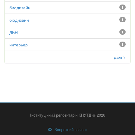
биодизайн
1
біодизайн
1
ДБН
1
интерьер
1
далі >
Інституційний репозитарій КНУТД © 2026
Зворотний зв’язок