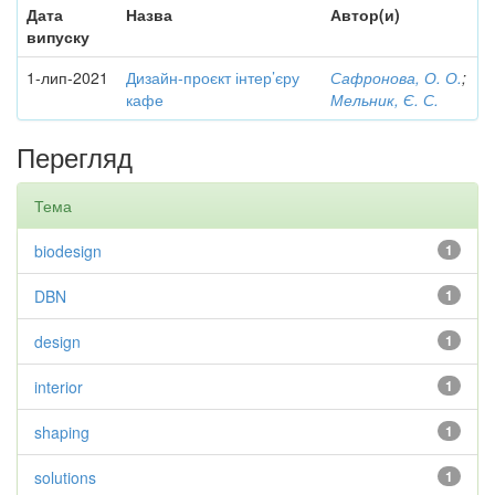
Дата
Назва
Автор(и)
випуску
1-лип-2021
Дизайн-проєкт інтер’єру
Сафронова, О. О.
;
кафе
Мельник, Є. С.
Перегляд
Тема
biodesign
1
DBN
1
design
1
interior
1
shaping
1
solutions
1