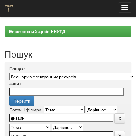
Skip
navigation
Електронний архів КНУТД
Пошук
Пошук:
запит
Поточні фільтри: