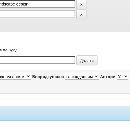
в пошуку.
Впорядкування
Автори