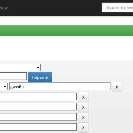
відка