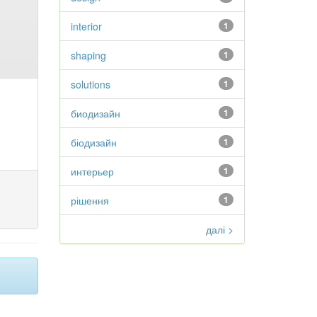
interior
1
shaping
1
solutions
1
биодизайн
1
біодизайн
1
интерьер
1
рішення
1
далі >