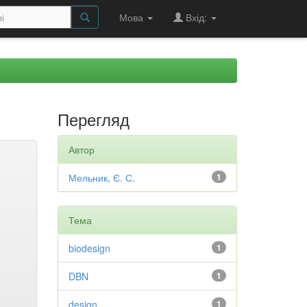
Мова
Вхід:
Перегляд
Автор
Мельник, Є. С.
1
Тема
biodesign
1
DBN
1
design
1