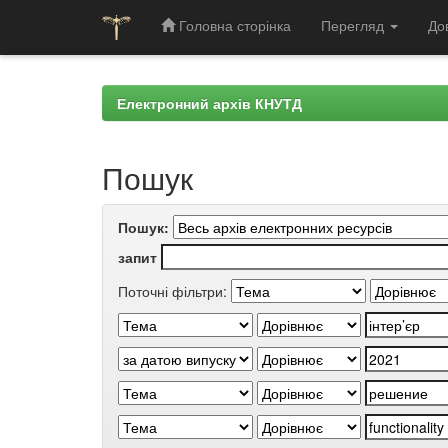
Головна сторінка
Перегляд
До
Skip
navigation
Електронний архів КНУТД
Пошук
Пошук:
запит
Поточні фільтри: