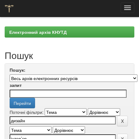
Skip
navigation
Електронний архів КНУТД
Пошук
Пошук:
запит
Поточні фільтри: