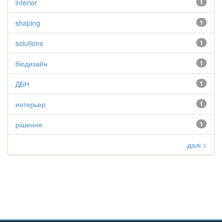
interior
1
shaping
1
solutions
1
біодизайн
1
ДБН
1
интерьер
1
рішення
1
далі >