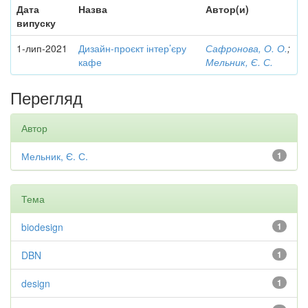
Дата
Назва
Автор(и)
випуску
1-лип-2021
Дизайн-проєкт інтер’єру
Сафронова, О. О.
;
кафе
Мельник, Є. С.
Перегляд
Автор
Мельник, Є. С.
1
Тема
biodesign
1
DBN
1
design
1