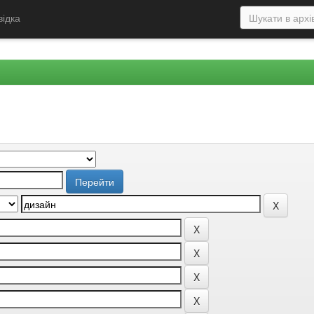
відка