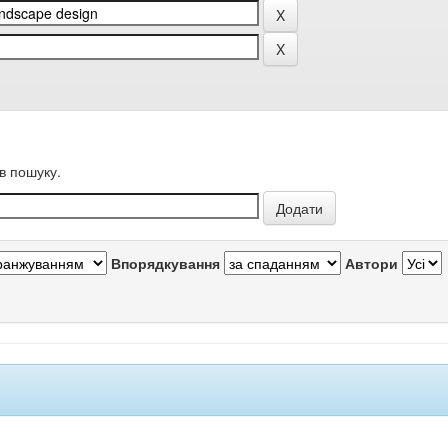
в пошуку.
Впорядкування
Автори