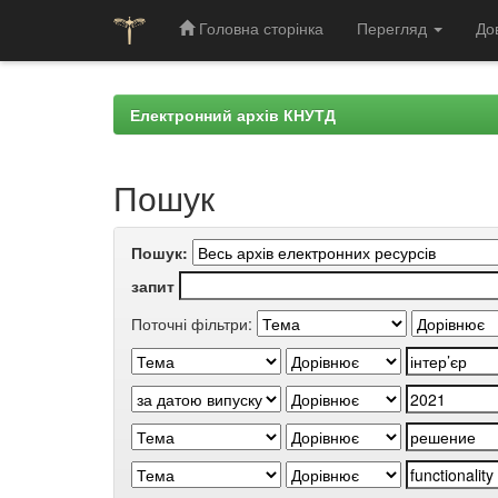
Головна сторінка
Перегляд
До
Skip
navigation
Електронний архів КНУТД
Пошук
Пошук:
запит
Поточні фільтри: