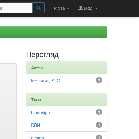
Мова
Вхід:
Перегляд
Автор
Мельник, Є. С.
1
Тема
biodesign
1
DBN
1
design
1