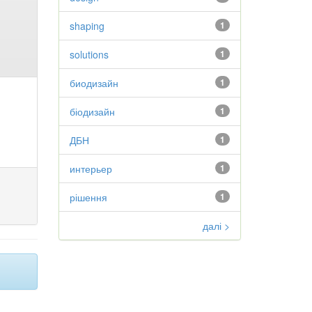
shaping
1
solutions
1
биодизайн
1
біодизайн
1
ДБН
1
интерьер
1
рішення
1
далі >