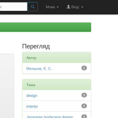
Мова
Вхід:
Перегляд
Автор
Мельник, Є. С.
1
Тема
design
1
interior
1
Japanese landscape design
1