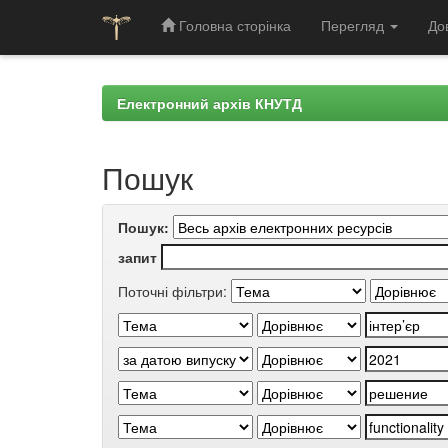
Головна сторінка
Перегляд
До
Skip
navigation
Електронний архів КНУТД
Пошук
Пошук:
запит
Поточні фільтри: