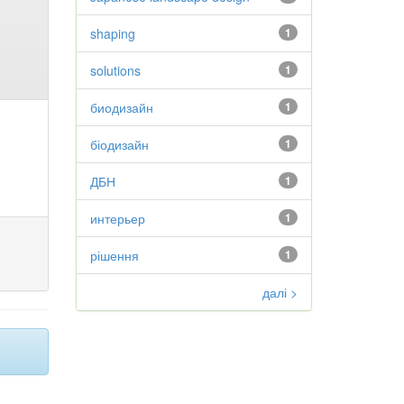
shaping
1
solutions
1
биодизайн
1
біодизайн
1
ДБН
1
интерьер
1
рішення
1
далі >