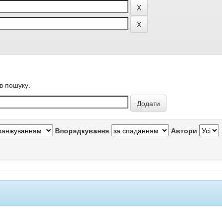
в пошуку.
Впорядкування
Автори