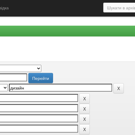
відка