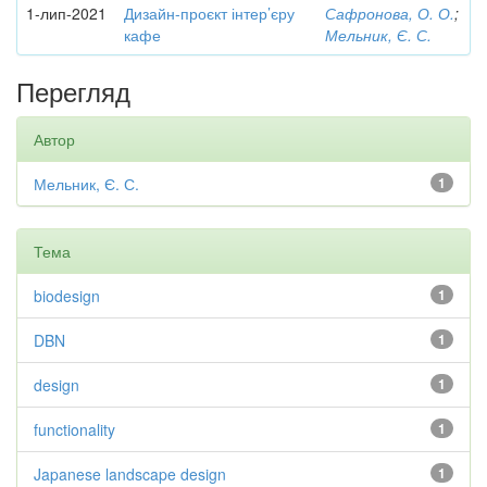
1-лип-2021
Дизайн-проєкт інтер’єру
Сафронова, О. О.
;
кафе
Мельник, Є. С.
Перегляд
Автор
Мельник, Є. С.
1
Тема
biodesign
1
DBN
1
design
1
functionality
1
Japanese landscape design
1