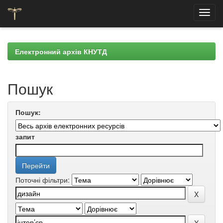
Skip
navigation
Електронний архів КНУТД
Пошук
Пошук:
запит
Поточні фільтри: