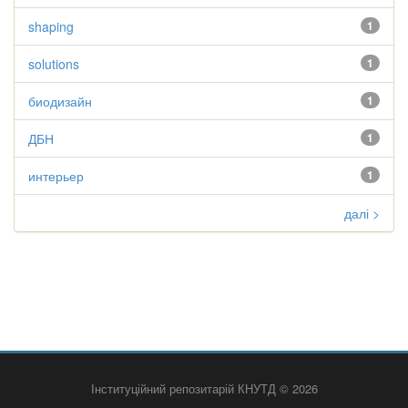
shaping
1
solutions
1
биодизайн
1
ДБН
1
интерьер
1
далі >
Інституційний репозитарій КНУТД © 2026