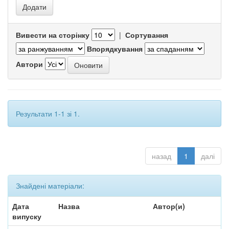
Вивести на сторінку
|
Сортування
Впорядкування
Автори
Результати 1-1 зі 1.
назад
1
далі
Знайдені матеріали:
Дата
Назва
Автор(и)
випуску