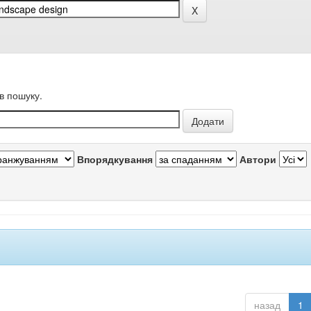
в пошуку.
Впорядкування
Автори
назад
1