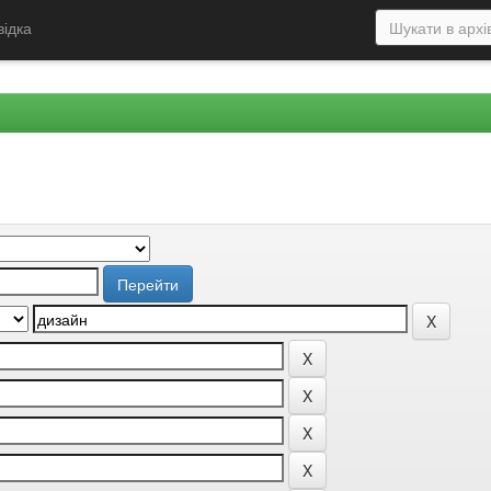
відка