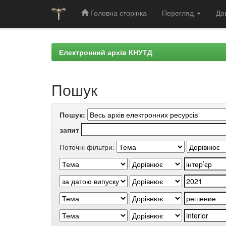
Головна сторінка
Перегляд
До
Skip
navigation
Електронний архів КНУТД
Пошук
Пошук:
запит
Поточні фільтри: