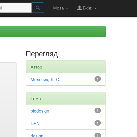
Мова
Вхід:
Перегляд
Автор
Мельник, Є. С.
1
Тема
biodesign
1
DBN
1
design
1