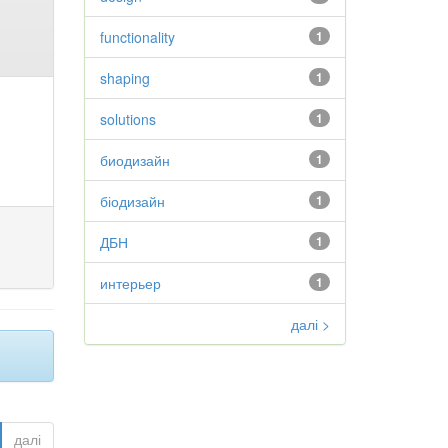
functionality
1
shaping
1
solutions
1
биодизайн
1
біодизайн
1
ДБН
1
интерьер
1
далі >
далі