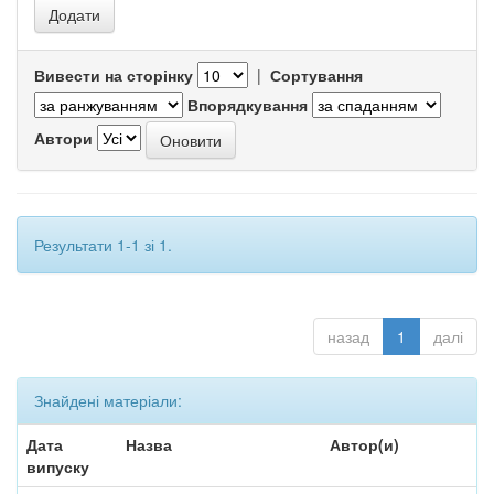
Вивести на сторінку
|
Сортування
Впорядкування
Автори
Результати 1-1 зі 1.
назад
1
далі
Знайдені матеріали:
Дата
Назва
Автор(и)
випуску