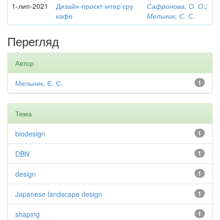
1-лип-2021
Дизайн-проєкт інтер’єру
Сафронова, О. О.
;
кафе
Мельник, Є. С.
Перегляд
Автор
Мельник, Є. С.
1
Тема
biodesign
1
DBN
1
design
1
Japanese landscape design
1
shaping
1