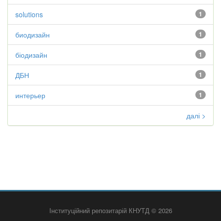
solutions
1
биодизайн
1
біодизайн
1
ДБН
1
интерьер
1
далі >
Інституційний репозитарій КНУТД © 2026