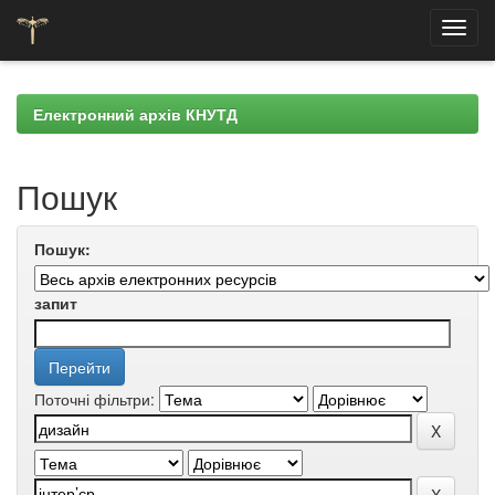
Skip
navigation
Електронний архів КНУТД
Пошук
Пошук:
запит
Поточні фільтри: