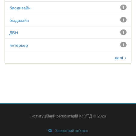
биодизайн
1
біодизайн
1
ДБН
1
интерьер
1
далі >
Інституційний репозитарій КНУТД © 2026
Зворотний зв’язок