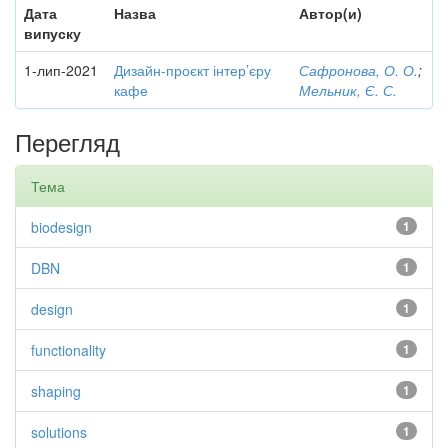
Дата
Назва
Автор(и)
випуску
1-лип-2021
Дизайн-проєкт інтер’єру
Сафронова, О. О.
;
кафе
Мельник, Є. С.
Перегляд
Тема
biodesign
1
DBN
1
design
1
functionality
1
shaping
1
solutions
1