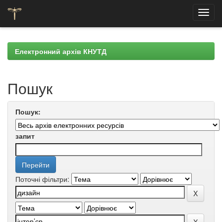
Skip
navigation
Електронний архів КНУТД
Пошук
Пошук:
запит
Поточні фільтри: