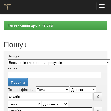
Skip
navigation
Електронний архів КНУТД
Пошук
Пошук:
запит
Поточні фільтри: