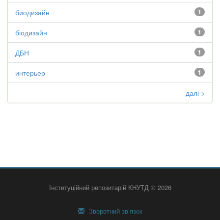
биодизайн
1
біодизайн
1
ДБН
1
интерьер
1
далі >
Інституційний репозитарій КНУТД © 2026
Зворотний зв’язок