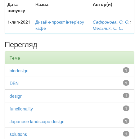
Дата
Назва
Автор(и)
випуску
1-лип-2021
Дизайн-проєкт інтер’єру
Сафронова, О. О.
;
кафе
Мельник, Є. С.
Перегляд
Тема
biodesign
1
DBN
1
design
1
functionality
1
Japanese landscape design
1
solutions
1