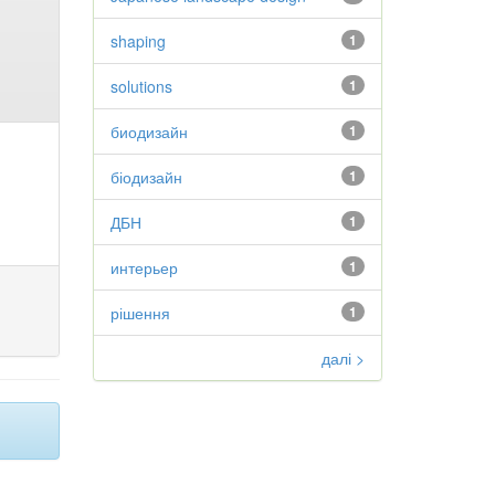
shaping
1
solutions
1
биодизайн
1
біодизайн
1
ДБН
1
интерьер
1
рішення
1
далі >