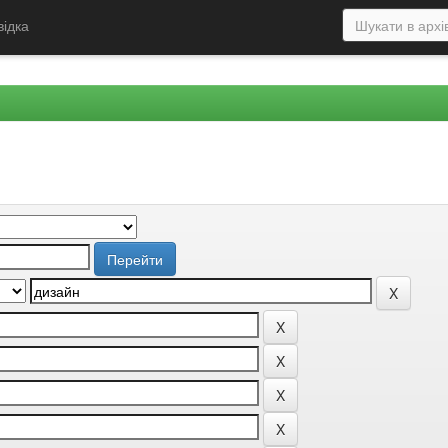
відка