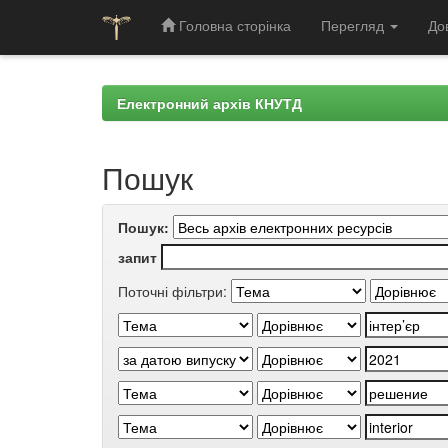
Головна сторінка
Перегляд
До
Skip
navigation
Електронний архів КНУТД
Пошук
Пошук:
запит
Поточні фільтри: