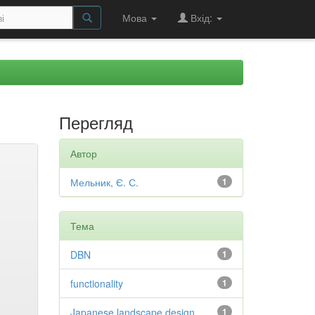
Мова
Вхід:
Перегляд
Автор
Мельник, Є. С.
1
Тема
DBN
1
functionality
1
Japanese landscape design
1