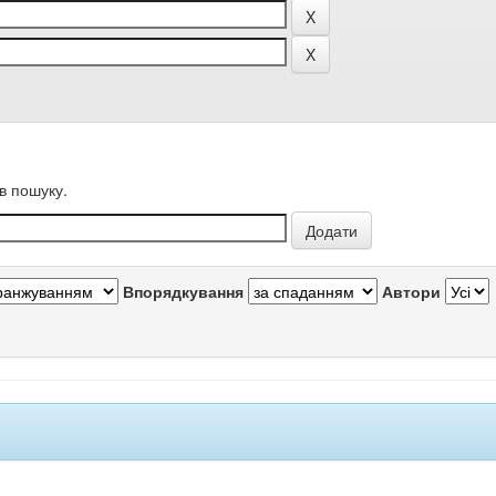
в пошуку.
Впорядкування
Автори