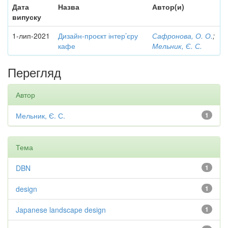
Дата
Назва
Автор(и)
випуску
1-лип-2021
Дизайн-проєкт інтер’єру
Сафронова, О. О.
;
кафе
Мельник, Є. С.
Перегляд
Автор
Мельник, Є. С.
1
Тема
DBN
1
design
1
Japanese landscape design
1