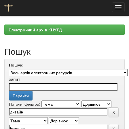
Skip
navigation
Електронний архів КНУТД
Пошук
Пошук:
запит
Поточні фільтри: