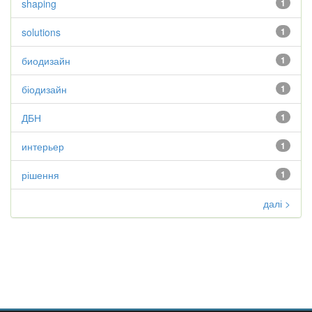
shaping
1
solutions
1
биодизайн
1
біодизайн
1
ДБН
1
интерьер
1
рішення
1
далі >