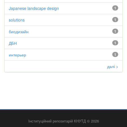
Japanese landscape design
1
solutions
1
биодизайн
1
ДБН
1
интерьер
1
далі >
Інституційний репозитарій КНУТД © 2026