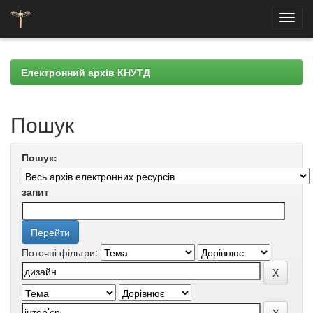
Skip
navigation
Електронний архів КНУТД
Пошук
Пошук:
запит
Поточні фільтри: