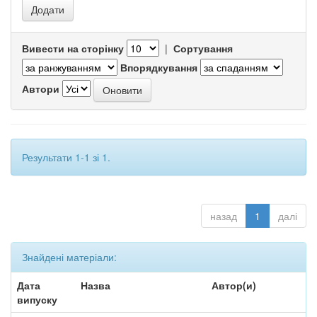
Вивести на сторінку
|
Сортування
Впорядкування
Автори
Результати 1-1 зі 1.
назад
1
далі
Знайдені матеріали:
Дата
Назва
Автор(и)
випуску