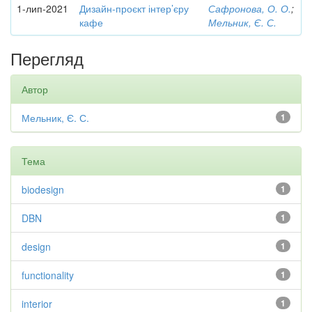
1-лип-2021
Дизайн-проєкт інтер’єру
Сафронова, О. О.
;
кафе
Мельник, Є. С.
Перегляд
Автор
Мельник, Є. С.
1
Тема
biodesign
1
DBN
1
design
1
functionality
1
interior
1