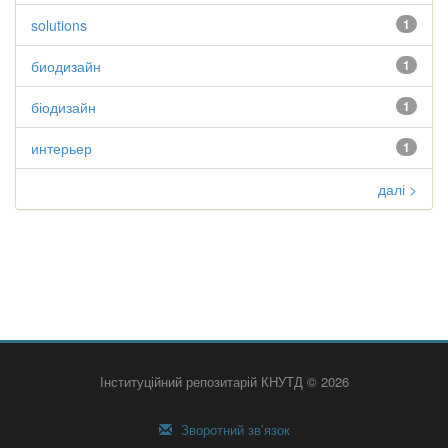
solutions
1
биодизайн
1
біодизайн
1
интерьер
1
далі >
Інституційний репозитарій КНУТД © 2026
Зворотний зв’язок