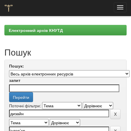
Skip
navigation
Електронний архів КНУТД
Пошук
Пошук:
запит
Поточні фільтри: