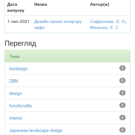
Дата
Назва
Автор(и)
випуску
1-лип-2021
Дизайн-проєкт інтер’єру
Сафронова, О. О.
;
кафе
Мельник, Є. С.
Перегляд
Тема
biodesign
1
DBN
1
design
1
functionality
1
interior
1
Japanese landscape design
1