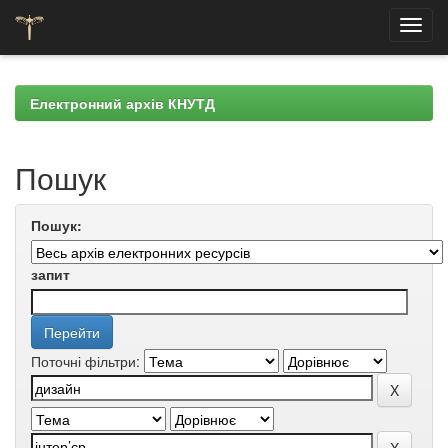
Skip
navigation
Електронний архів КНУТД
Пошук
Пошук:
запит
Поточні фільтри: