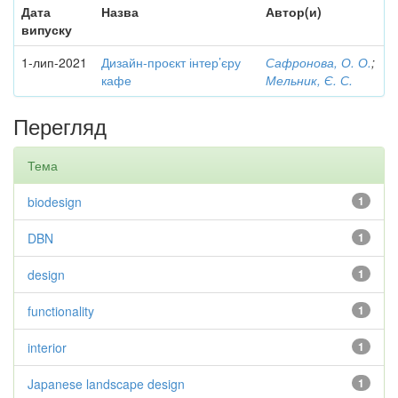
Дата
Назва
Автор(и)
випуску
1-лип-2021
Дизайн-проєкт інтер’єру
Сафронова, О. О.
;
кафе
Мельник, Є. С.
Перегляд
Тема
biodesign
1
DBN
1
design
1
functionality
1
interior
1
Japanese landscape design
1