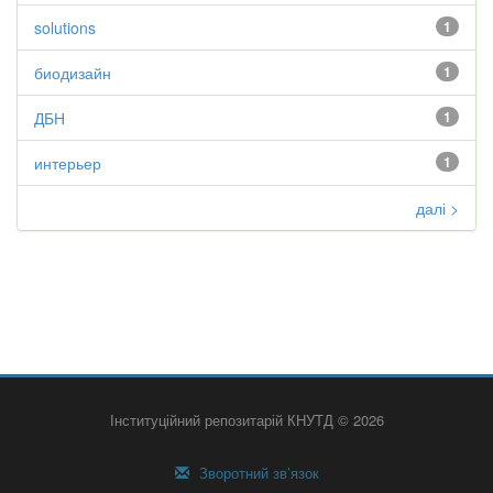
solutions
1
биодизайн
1
ДБН
1
интерьер
1
далі >
Інституційний репозитарій КНУТД © 2026
Зворотний зв’язок