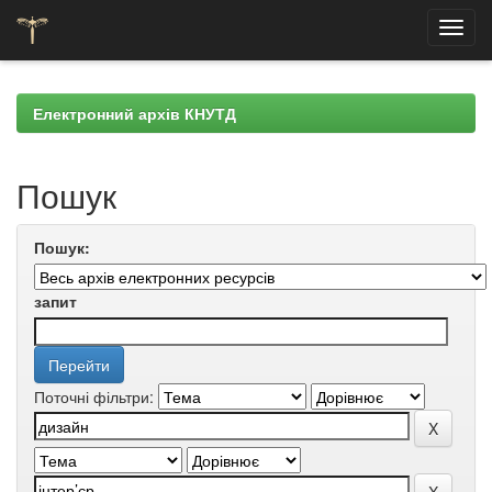
Skip
navigation
Електронний архів КНУТД
Пошук
Пошук:
запит
Поточні фільтри: