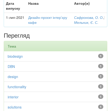
Дата
Назва
Автор(и)
випуску
1-лип-2021
Дизайн-проєкт інтер’єру
Сафронова, О. О.
;
кафе
Мельник, Є. С.
Перегляд
Тема
biodesign
1
DBN
1
design
1
functionality
1
interior
1
solutions
1