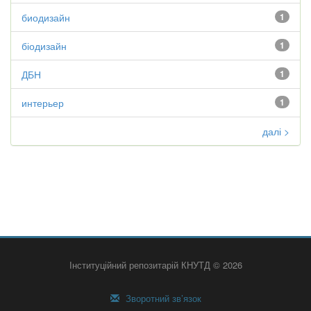
биодизайн
1
біодизайн
1
ДБН
1
интерьер
1
далі >
Інституційний репозитарій КНУТД © 2026
Зворотний зв’язок