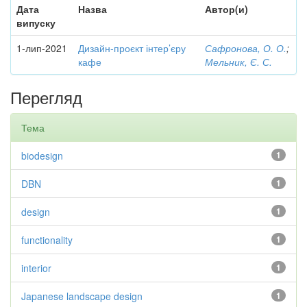
Дата
Назва
Автор(и)
випуску
1-лип-2021
Дизайн-проєкт інтер’єру
Сафронова, О. О.
;
кафе
Мельник, Є. С.
Перегляд
Тема
biodesign
1
DBN
1
design
1
functionality
1
interior
1
Japanese landscape design
1