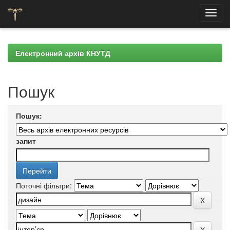
Skip
navigation
Електронний архів КНУТД
Пошук
Пошук:
запит
Поточні фільтри: