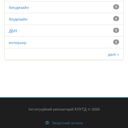
биодизайн
1
біодизайн
1
ДБН
1
интерьер
1
далі >
Інституційний репозитарій КНУТД © 2026
Зворотний зв’язок