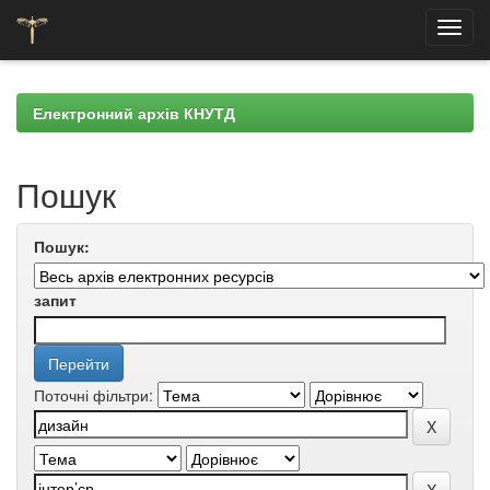
Skip
navigation
Електронний архів КНУТД
Пошук
Пошук:
запит
Поточні фільтри: