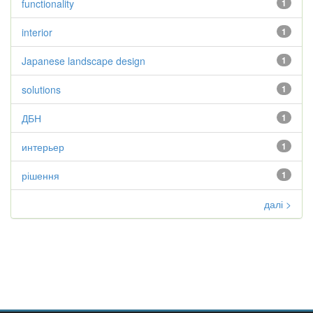
functionality
1
interior
1
Japanese landscape design
1
solutions
1
ДБН
1
интерьер
1
рішення
1
далі >