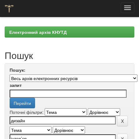
Skip
navigation
Електронний архів КНУТД
Пошук
Пошук:
запит
Поточні фільтри: