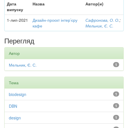
Дата
Назва
Автор(и)
випуску
1-лип-2021
Дизайн-проєкт інтер’єру
Сафронова, О. О.
;
кафе
Мельник, Є. С.
Перегляд
Автор
Мельник, Є. С.
1
Тема
biodesign
1
DBN
1
design
1