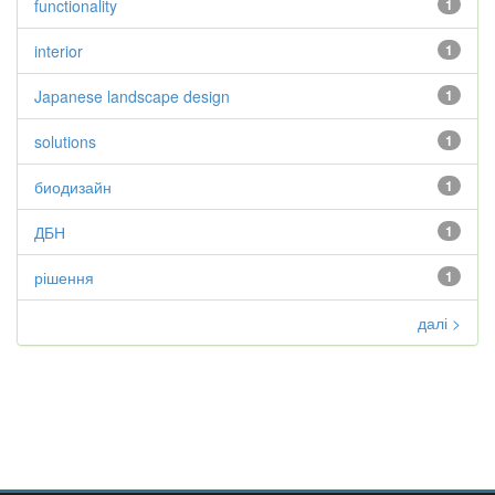
functionality
1
interior
1
Japanese landscape design
1
solutions
1
биодизайн
1
ДБН
1
рішення
1
далі >