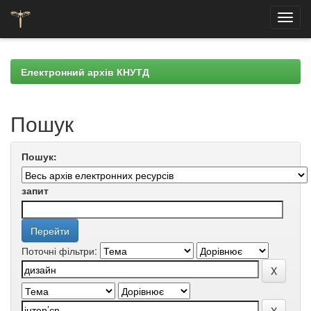
Skip
navigation
Електронний архів КНУТД
Пошук
Пошук:
запит
Поточні фільтри: