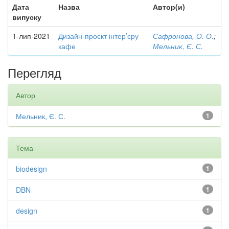
Дата
Назва
Автор(и)
випуску
1-лип-2021
Дизайн-проєкт інтер’єру
Сафронова, О. О.
;
кафе
Мельник, Є. С.
Перегляд
Автор
Мельник, Є. С.
1
Тема
biodesign
1
DBN
1
design
1