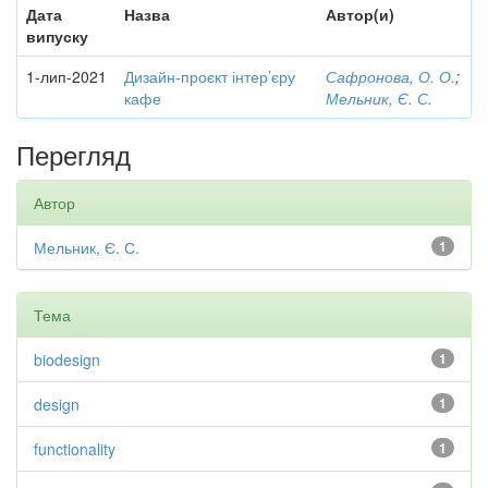
Дата
Назва
Автор(и)
випуску
1-лип-2021
Дизайн-проєкт інтер’єру
Сафронова, О. О.
;
кафе
Мельник, Є. С.
Перегляд
Автор
Мельник, Є. С.
1
Тема
biodesign
1
design
1
functionality
1