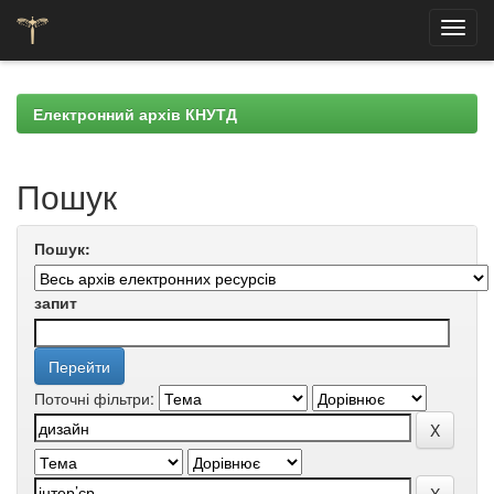
Skip
navigation
Електронний архів КНУТД
Пошук
Пошук:
запит
Поточні фільтри: