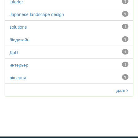
interior
1
Japanese landscape design
1
solutions
1
біодизайн
1
ДБН
1
интерьер
1
рішення
1
далі >