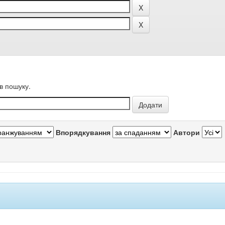
в пошуку.
Впорядкування
Автори