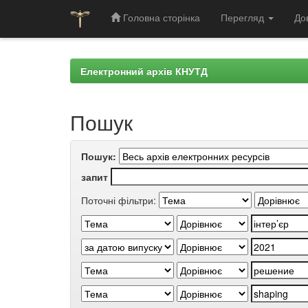
Головна сторінка
Перегляд
До
Skip
navigation
Електронний архів КНУТД
Пошук
Пошук:
запит
Поточні фільтри: