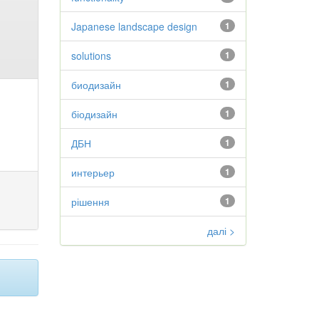
Japanese landscape design
1
solutions
1
биодизайн
1
біодизайн
1
ДБН
1
интерьер
1
рішення
1
далі >