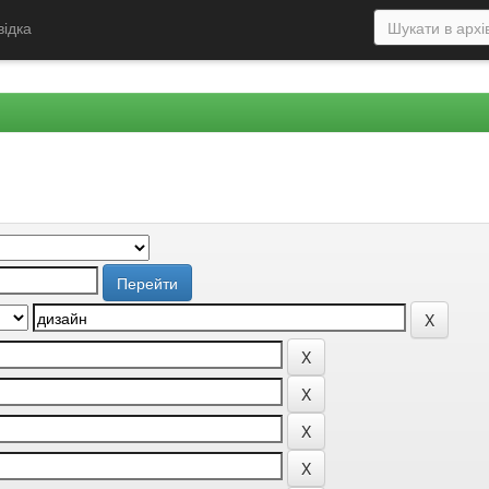
відка