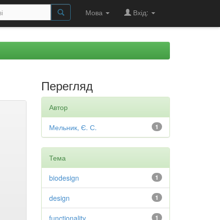
Мова
Вхід:
Перегляд
Автор
Мельник, Є. С.
1
Тема
biodesign
1
design
1
functionality
1