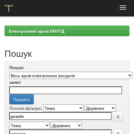
Skip
navigation
Електронний архів КНУТД
Пошук
Пошук:
запит
Поточні фільтри: