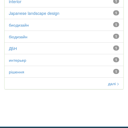
interior
1
Japanese landscape design
1
биодизайн
1
біодизайн
1
ДБН
1
интерьер
1
рішення
1
далі >