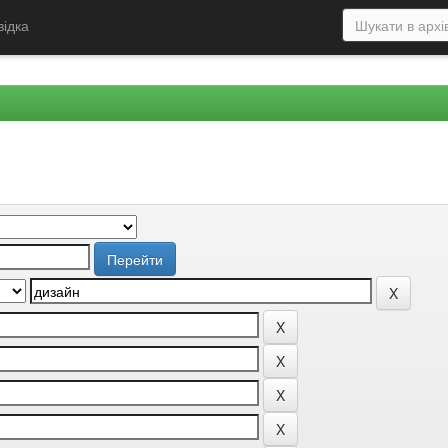
відка