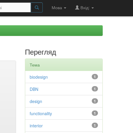
Мова
Вхід:
Перегляд
Тема
biodesign
1
DBN
1
design
1
functionality
1
interior
1