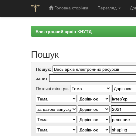
Головна сторінка
Перегляд
До
Skip
navigation
Електронний архів КНУТД
Пошук
Пошук:
запит
Поточні фільтри: