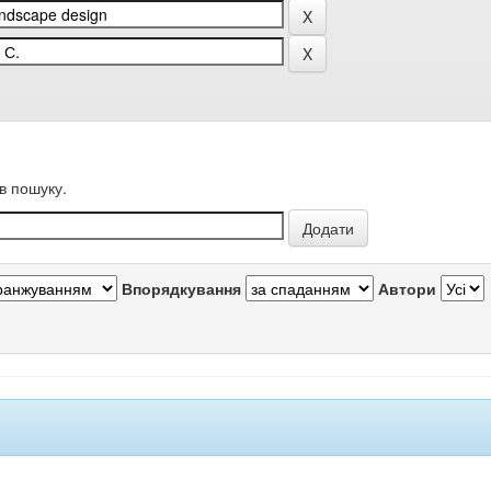
в пошуку.
Впорядкування
Автори