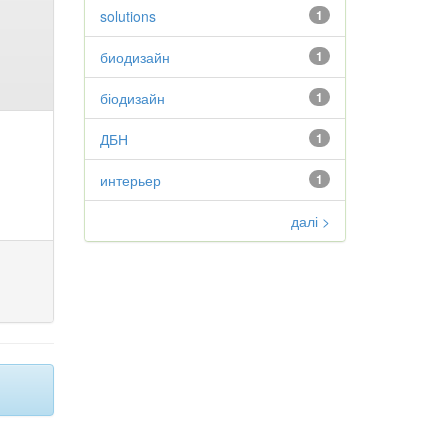
solutions
1
биодизайн
1
біодизайн
1
ДБН
1
интерьер
1
далі >